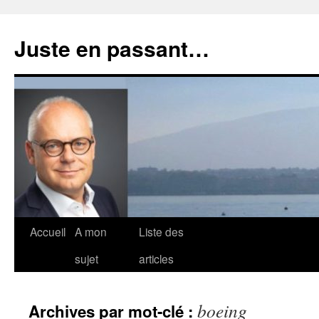
Aller
au
Juste en passant…
contenu
Accueil
A mon
Liste des
sujet
articles
boeing
Archives par mot-clé :