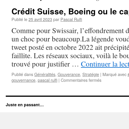
Crédit Suisse, Boeing ou le c
Publié le
25 avril 2023
par
Pascal Rulfi
Comme pour Swissair, l’effondrement du
un choc pour beaucoup.La légende voud
tweet posté en octobre 2022 ait précipité
faillite. Les réseaux sociaux, voilà le bo
trouvé pour justifier …
Continuer la lec
Publié dans
Généralités
,
Gouverance
,
Stratégie
|
Marqué avec
sur
gouvernance
,
pascal rulfi
|
Commentaires fermés
Crédit
Suisse,
Boeing
ou
Juste en passant…
le
capitalisme
dévoyé