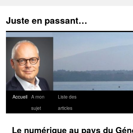
Aller
au
Juste en passant…
contenu
Accueil
A mon
Liste des
sujet
articles
Le numérique au pays du Géné