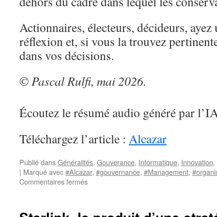
dehors du cadre dans lequel les conserv
Actionnaires, électeurs, décideurs, ayez
réflexion et, si vous la trouvez pertinent
dans vos décisions.
© Pascal Rulfi, mai 2026.
Écoutez le résumé audio généré par l’I
Téléchargez l’article :
Alcazar
Publié dans
Généralités
,
Gouverance
,
Informatique
,
Innovation
,
|
Marqué avec
#Alcazar
,
#gouvernance
,
#Management
,
#organi
sur
Commentaires fermés
Le
numérique
au