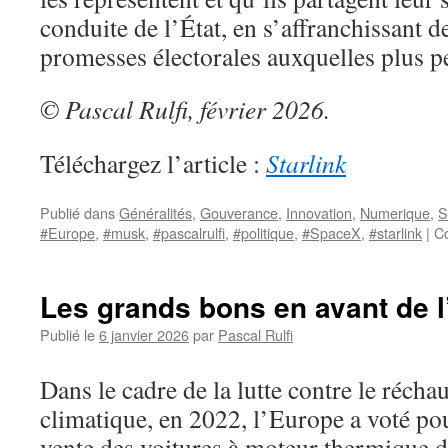
conduite de l’État, en s’affranchissant d
promesses électorales auxquelles plus p
© Pascal Rulfi, février 2026.
Téléchargez l’article :
Starlink
Publié dans
Généralités
,
Gouverance
,
Innovation
,
Numerique
,
S
#Europe
,
#musk
,
#pascalrulfi
,
#politique
,
#SpaceX
,
#starlink
|
C
Les grands bons en avant de 
Publié le
6 janvier 2026
par
Pascal Rulfi
Dans le cadre de la lutte contre le récha
climatique, en 2022, l’Europe a voté pour
vente des voitures à moteur thermique 