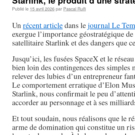
Starlink, le produit d’une strat
pays
du
Publié le
15 avril 2026
par
Pascal Rulfi
Général
Alcazar
Un
récent article
dans le
journal Le Te
exergue l’importance géostratégique de 
satellitaire Starlink et des dangers que c
Jusqu’ici, les fusées SpaceX et le réseau
bien loin des contingences des simples m
relever des lubies d’un entrepreneur fan
Le comportement erratique d’Elon Musk
Starlink, nous confirmait le peu d’atten
accorder au personnage et à ses milliard
Et tout soudain, nous réalisons que le ré
arme de domination qui constitue un ri