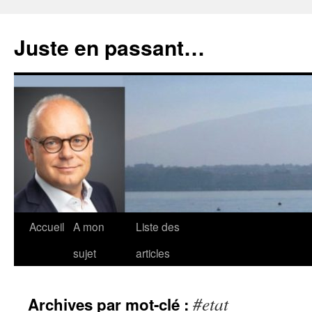
Aller
au
Juste en passant…
contenu
Accueil
A mon
Liste des
sujet
articles
#etat
Archives par mot-clé :