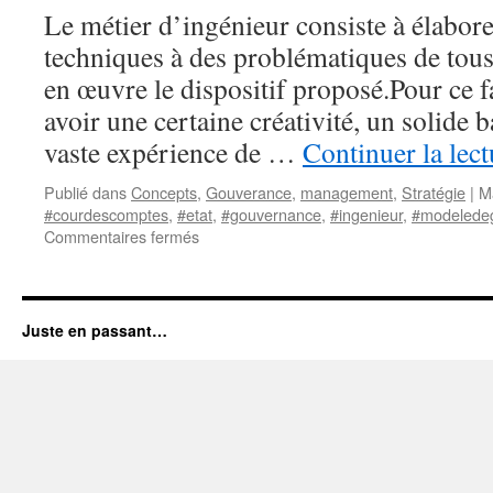
l’effondrement ?
Le métier d’ingénieur consiste à élabore
techniques à des problématiques de tous
en œuvre le dispositif proposé.Pour ce fa
avoir une certaine créativité, un solide 
vaste expérience de …
Continuer la lec
Publié dans
Concepts
,
Gouverance
,
management
,
Stratégie
|
M
#courdescomptes
,
#etat
,
#gouvernance
,
#ingenieur
,
#modeledeg
sur
Commentaires fermés
Stratégie
et
triangle
d’or
Juste en passant…