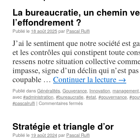
La bureaucratie, un chemin ve
l’effondrement ?
Publié le
18 août 2025
par
Pascal Rulfi
J’ai le sentiment que notre société est g
et les contrôles qui constipent toute con
ressens notre situation collective com
impasse, signe d’un déclin qui n’est pas
coupable …
Continuer la lecture
→
Publié dans
Généralités
,
Gouverance
,
Innovation
,
management
avec
#administration
,
#bureaucratie
,
#etat
,
#gouvernance
,
#gou
sur
#pascalrulfi
|
Commentaires fermés
La
bureaucratie,
un
Stratégie et triangle d’or
chemin
vers
Publié le
19 août 2024
par
Pascal Rulfi