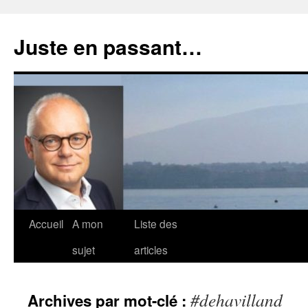
Aller
au
Juste en passant…
contenu
Accueil
A mon
Liste des
sujet
articles
#dehavilland
Archives par mot-clé :