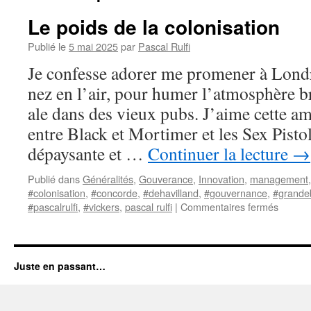
Le poids de la colonisation
Publié le
5 mai 2025
par
Pascal Rulfi
Je confesse adorer me promener à Londre
nez en l’air, pour humer l’atmosphère b
ale dans des vieux pubs. J’aime cette am
entre Black et Mortimer et les Sex Pistol
dépaysante et …
Continuer la lecture
→
Publié dans
Généralités
,
Gouverance
,
Innovation
,
management
#colonisation
,
#concorde
,
#dehavilland
,
#gouvernance
,
#grande
sur
#pascalrulfi
,
#vickers
,
pascal rulfi
|
Commentaires fermés
Le
poids
de
la
Juste en passant…
colonis