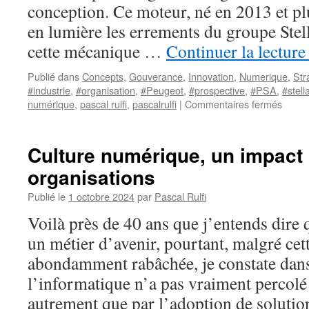
conception. Ce moteur, né en 2013 et pl
en lumière les errements du groupe Stell
cette mécanique …
Continuer la lectur
Publié dans
Concepts
,
Gouverance
,
Innovation
,
Numerique
,
Str
#industrie
,
#organisation
,
#Peugeot
,
#prospective
,
#PSA
,
#stell
sur
numérique
,
pascal rulfi
,
pascalrulfi
|
Commentaires fermés
Pas
un
kopek
Culture numérique, un impact 
pour
organisations
Stellan
Publié le
1 octobre 2024
par
Pascal Rulfi
Voilà près de 40 ans que j’entends dire 
un métier d’avenir, pourtant, malgré cet
abondamment rabâchée, je constate dans 
l’informatique n’a pas vraiment percolé
autrement que par l’adoption de solut