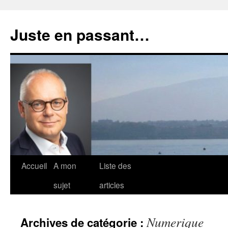
Aller
au
Juste en passant…
contenu
Accueil
A mon
Liste des
sujet
articles
Numerique
Archives de catégorie :