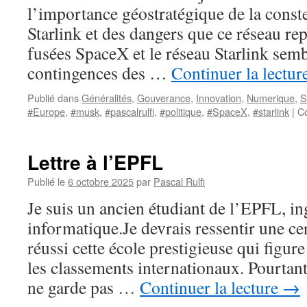
l’importance géostratégique de la constel
Starlink et des dangers que ce réseau rep
fusées SpaceX et le réseau Starlink semb
contingences des …
Continuer la lectur
Publié dans
Généralités
,
Gouverance
,
Innovation
,
Numerique
,
S
#Europe
,
#musk
,
#pascalrulfi
,
#politique
,
#SpaceX
,
#starlink
|
C
Lettre à l’EPFL
Publié le
6 octobre 2025
par
Pascal Rulfi
Je suis un ancien étudiant de l’EPFL, i
informatique.Je devrais ressentir une cer
réussi cette école prestigieuse qui figur
les classements internationaux. Pourtant, 
ne garde pas …
Continuer la lecture
→