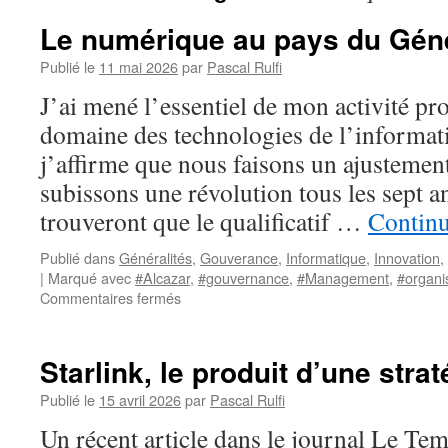
Le numérique au pays du Géné
Publié le
11 mai 2026
par
Pascal Rulfi
J’ai mené l’essentiel de mon activité pr
domaine des technologies de l’informati
j’affirme que nous faisons un ajustement
subissons une révolution tous les sept 
trouveront que le qualificatif …
Continu
Publié dans
Généralités
,
Gouverance
,
Informatique
,
Innovation
,
|
Marqué avec
#Alcazar
,
#gouvernance
,
#Management
,
#organi
sur
Commentaires fermés
Le
numérique
au
Starlink, le produit d’une strat
pays
du
Publié le
15 avril 2026
par
Pascal Rulfi
Général
Un récent article dans le journal Le Te
Alcazar