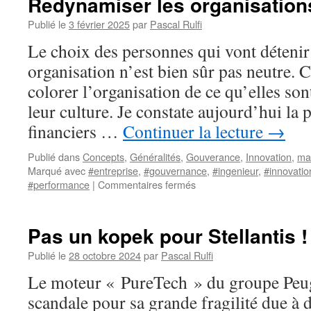
Redynamiser les organisation
européen
Publié le
3 février 2025
par
Pascal Rulfi
Le choix des personnes qui vont déteni
organisation n’est bien sûr pas neutre. C
colorer l’organisation de ce qu’elles sont
leur culture. Je constate aujourd’hui la
financiers …
Continuer la lecture
→
Publié dans
Concepts
,
Généralités
,
Gouverance
,
Innovation
,
ma
Marqué avec
#entreprise
,
#gouvernance
,
#ingenieur
,
#innovatio
sur
#performance
|
Commentaires fermés
Redynamiser
les
organisations
Pas un kopek pour Stellantis !
Publié le
28 octobre 2024
par
Pascal Rulfi
Le moteur « PureTech » du groupe Peug
scandale pour sa grande fragilité due à 