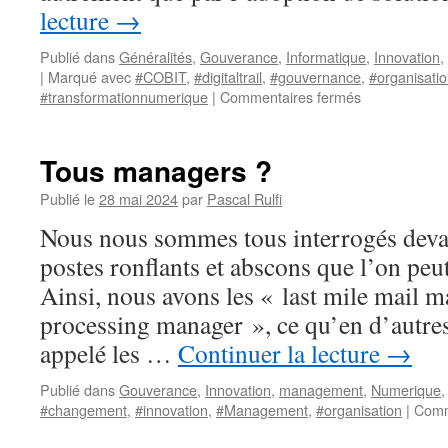
lecture
→
Publié dans
Généralités
,
Gouverance
,
Informatique
,
Innovation
,
|
Marqué avec
#COBIT
,
#digitaltrail
,
#gouvernance
,
#organisati
sur
#transformationnumerique
|
Commentaires fermés
Culture
numérique,
un
Tous managers ?
impact
pour
Publié le
28 mai 2024
par
Pascal Rulfi
les
Nous nous sommes tous interrogés devant
organisations
postes ronflants et abscons que l’on peut
Ainsi, nous avons les « last mile mail m
processing manager », ce qu’en d’autre
appelé les …
Continuer la lecture
→
Publié dans
Gouverance
,
Innovation
,
management
,
Numerique
#changement
,
#innovation
,
#Management
,
#organisation
|
Comm