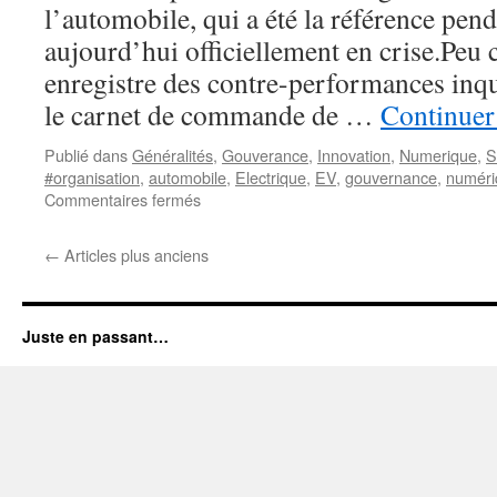
l’automobile, qui a été la référence pend
aujourd’hui officiellement en crise.Peu 
enregistre des contre-performances inqu
le carnet de commande de …
Continuer 
Publié dans
Généralités
,
Gouverance
,
Innovation
,
Numerique
,
S
#organisation
,
automobile
,
Electrique
,
EV
,
gouvernance
,
numéri
sur
Commentaires fermés
VW-
Tesla,
←
Articles plus anciens
la
guerre
des
mondes
Juste en passant…