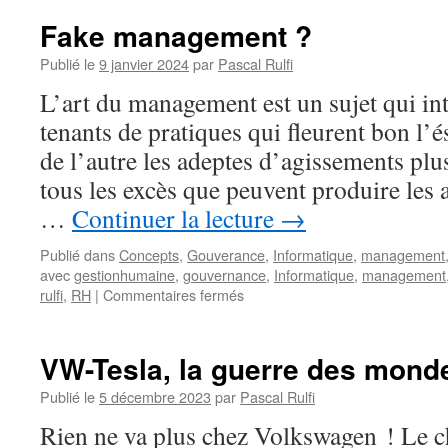
Fake management ?
Publié le
9 janvier 2024
par
Pascal Rulfi
L’art du management est un sujet qui int
tenants de pratiques qui fleurent bon l
de l’autre les adeptes d’agissements plu
tous les excès que peuvent produire les a
…
Continuer la lecture
→
Publié dans
Concepts
,
Gouverance
,
Informatique
,
management
avec
gestionhumaine
,
gouvernance
,
Informatique
,
management
sur
rulfi
,
RH
|
Commentaires fermés
Fake
management ?
VW-Tesla, la guerre des mond
Publié le
5 décembre 2023
par
Pascal Rulfi
Rien ne va plus chez Volkswagen ! Le 