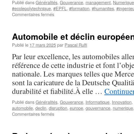
Publié dans
Généralités
,
Gouverance
,
management
,
Numerique
#ecolepolytechnique
,
#EPFL
,
#formation
,
#humanites
,
#ingenie
sur
Commentaires fermés
Lettre
à
l’EPFL
Automobile et déclin europée
Publié le
17 mars 2025
par
Pascal Rulfi
Par leur excellence, les automobiles al
référence de cette industrie et font l’obj
nationale. Les marques telles que Mer
sont la caricature de la Deutsche Qualitä
durabilité et fiabilité.À elle …
Continuer
Publié dans
Généralités
,
Gouverance
,
Informatique
,
Innovation
,
automobile
,
declin
,
disruption
,
europe
,
gouvernance
,
numerique
sur
Commentaires fermés
Automobile
et
déclin