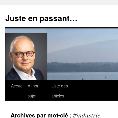
Aller
au
Juste en passant…
contenu
Accueil
A mon
Liste des
sujet
articles
#industrie
Archives par mot-clé :