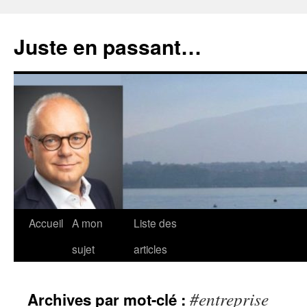
Aller
au
Juste en passant…
contenu
Accueil
A mon
Liste des
sujet
articles
#entreprise
Archives par mot-clé :