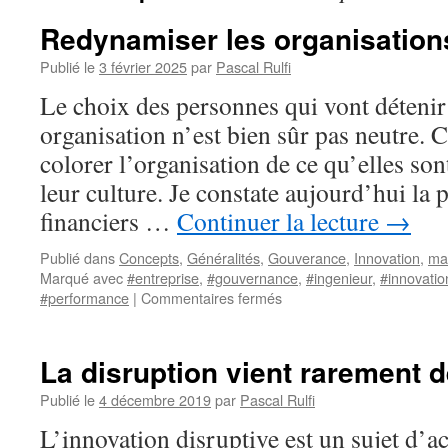
Redynamiser les organisation
Publié le
3 février 2025
par
Pascal Rulfi
Le choix des personnes qui vont déteni
organisation n’est bien sûr pas neutre. C
colorer l’organisation de ce qu’elles sont
leur culture. Je constate aujourd’hui la
financiers …
Continuer la lecture
→
Publié dans
Concepts
,
Généralités
,
Gouverance
,
Innovation
,
ma
Marqué avec
#entreprise
,
#gouvernance
,
#ingenieur
,
#innovatio
sur
#performance
|
Commentaires fermés
Redynamiser
les
organisations
La disruption vient rarement de
Publié le
4 décembre 2019
par
Pascal Rulfi
L’innovation disruptive est un sujet d’ac