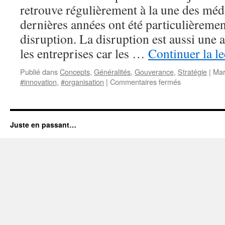
retrouve régulièrement à la une des méd
dernières années ont été particulièremen
disruption. La disruption est aussi une a
les entreprises car les …
Continuer la l
Publié dans
Concepts
,
Généralités
,
Gouverance
,
Stratégie
|
Mar
sur
#innovation
,
#organisation
|
Commentaires fermés
La
disruption
vient
rarement
Juste en passant…
de
l’intérieur