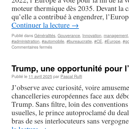
moteur thermique dès 2035. Devant la ca
qu’elle a contribué à engendrer, l’Euro
Continuer la lecture
→
Publié dans
Généralités
,
Gouverance
,
Innovation
,
management
#administration
,
#automobile
,
#bureaucratie
,
#CE
,
#Europe
,
#g
sur
Commentaires fermés
Les
grands
bons
Trump, une opportunité pour 
en
avant
Publié le
11 avril 2025
par
Pascal Rulfi
de
J’observe avec curiosité, voire amusemen
l’Europe
chancelleries européennes face aux déb
Trump. Sans filtre, loin des convention
usuelles, le prince autoproclamé du deal 
bras de ses interlocuteurs sans vergogn