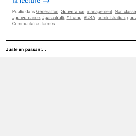
la lecture
→
Publié dans
Généralités
,
Gouverance
,
management
,
Non classé
#gouvernance
,
#pascalrulfi
,
#Trump
,
#USA
,
administration
,
gou
sur
Commentaires fermés
Trump,
une
opportunité
pour
Juste en passant…
l’Europe?