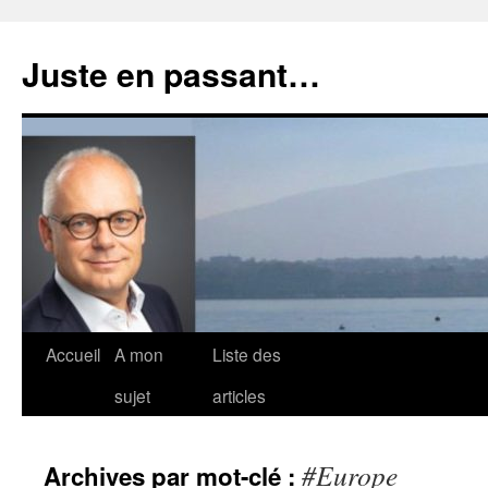
Aller
au
Juste en passant…
contenu
Accueil
A mon
Liste des
sujet
articles
#Europe
Archives par mot-clé :