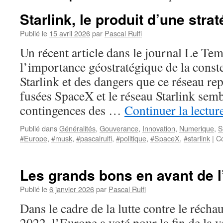
Starlink, le produit d’une strat
Publié le
15 avril 2026
par
Pascal Rulfi
Un récent article dans le journal Le Te
l’importance géostratégique de la constel
Starlink et des dangers que ce réseau rep
fusées SpaceX et le réseau Starlink semb
contingences des …
Continuer la lectur
Publié dans
Généralités
,
Gouverance
,
Innovation
,
Numerique
,
S
#Europe
,
#musk
,
#pascalrulfi
,
#politique
,
#SpaceX
,
#starlink
|
C
Les grands bons en avant de 
Publié le
6 janvier 2026
par
Pascal Rulfi
Dans le cadre de la lutte contre le récha
2022, l’Europe a voté pour la fin de la v