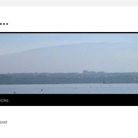
t…
ticles
ment