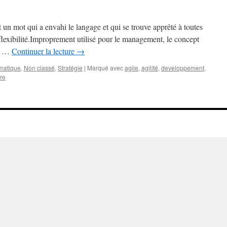
t un mot qui a envahi le langage et qui se trouve apprêté à toutes
a flexibilité.Improprement utilisé pour le management, le concept
ne …
Continuer la lecture
→
rmatique
,
Non classé
,
Stratégie
|
Marqué avec
agile
,
agilité
,
developpement
,
re