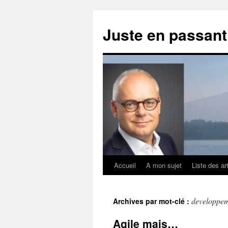
Aller
au
Juste en passan
contenu
Accueil
A mon sujet
Liste des ar
developpe
Archives par mot-clé :
Agile mais…