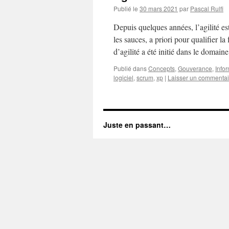
Publié le
30 mars 2021
par
Pascal Rulfi
Depuis quelques années, l’agilité es
les sauces, a priori pour qualifier l
d’agilité a été initié dans le domai
Publié dans
Concepts
,
Gouverance
,
Info
logiciel
,
scrum
,
xp
|
Laisser un commentai
Juste en passant…