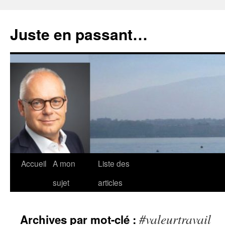
Aller
au
Juste en passant…
contenu
Accueil
A mon
Liste des
sujet
articles
#valeurtravail
Archives par mot-clé :